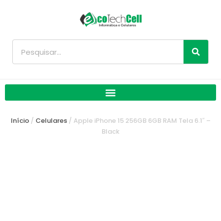
Ir
para
o
conteúdo
Pesquisar
Início
/
Celulares
/ Apple iPhone 15 256GB 6GB RAM Tela 6.1″ –
Black