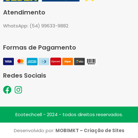
Atendimento
WhatsApp: (54) 99633-9882
Formas de Pagamento
Redes Sociais
F
I
a
n
c
s
e
t
Ecotechcell - 2024 - todos direitos reservados.
b
a
o
g
Desenvolvido por:
MOBIMKT – Criação de Sites