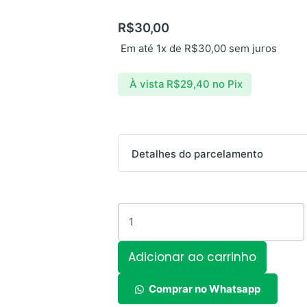
R$
30,00
Em até 1x de
R$
30,00
sem juros
À vista
R$
29,40
no Pix
Cabo
Detalhes do parcelamento
de
Dados
Parcelas:
USB
Light
1x de
R$
30,00
sem juros
3.0A
8P
Adicionar ao carrinho
XC-
CD-
Comprar no Whatsapp
78