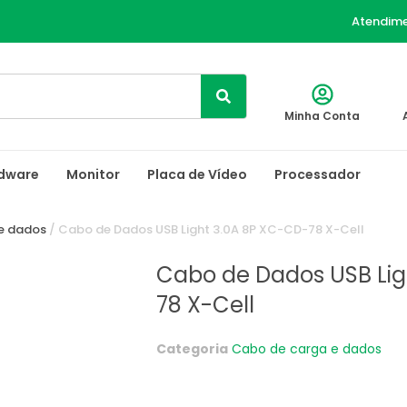
Atendim
Minha Conta
dware
Monitor
Placa de Vídeo
Processador
e dados
/ Cabo de Dados USB Light 3.0A 8P XC-CD-78 X-Cell
Cabo de Dados USB Lig
78 X-Cell
Categoria
Cabo de carga e dados