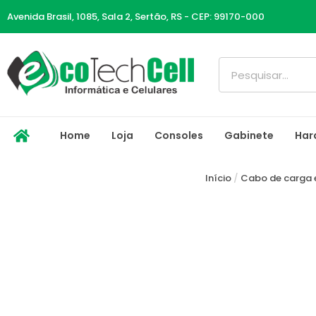
Ir
Avenida Brasil, 1085, Sala 2, Sertão, RS - CEP: 99170-000
para
o
conteúdo
Pesquisar
Home
Loja
Consoles
Gabinete
Har
Início
/
Cabo de carga 