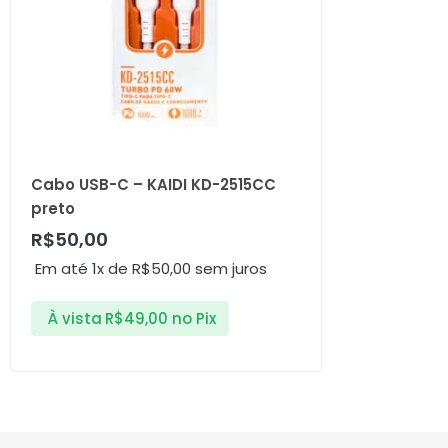
Cabo USB-C – KAIDI KD-2515CC
preto
R$
50,00
Em até 1x de
R$
50,00
sem juros
À vista
R$
49,00
no Pix