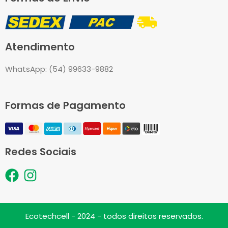
Atendimento
WhatsApp: (54) 99633-9882
Formas de Pagamento
Redes Sociais
F
I
a
n
c
s
e
t
Ecotechcell - 2024 - todos direitos reservados.