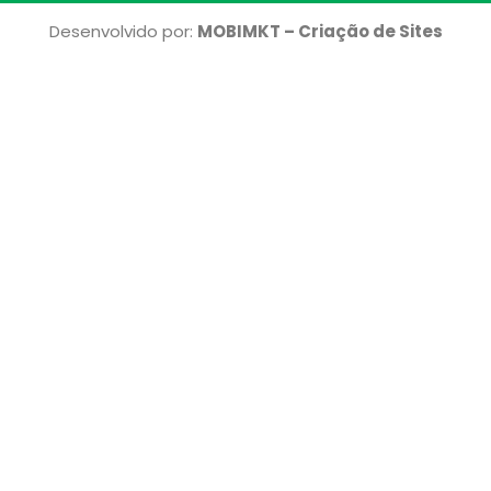
b
a
o
g
Desenvolvido por:
MOBIMKT – Criação de Sites
o
r
k
a
m