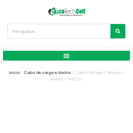
Ir
para
o
conteúdo
Pesquisar
Início
/
Cabo de carga e dados
/ Cabo USB tipo C Branco 1
Metro – PMCELL