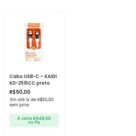
Cabo USB-C – KAIDI
KD-2515CC preto
R$
50,00
Em até 1x de
R$
50,00
sem juros
À vista
R$
49,00
no Pix