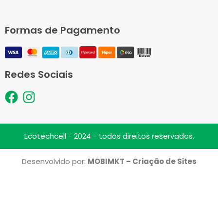
Formas de Pagamento
Redes Sociais
F
I
a
n
c
s
e
t
Ecotechcell - 2024 - todos direitos reservados.
b
a
o
g
Desenvolvido por:
MOBIMKT – Criação de Sites
o
r
k
a
m