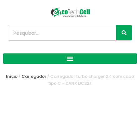
Ir
para
o
conteúdo
Pesquisar
Início
/
Carregador
/ Carregador turbo charger 2.4 com cabo
tipo C – DANX DC22T