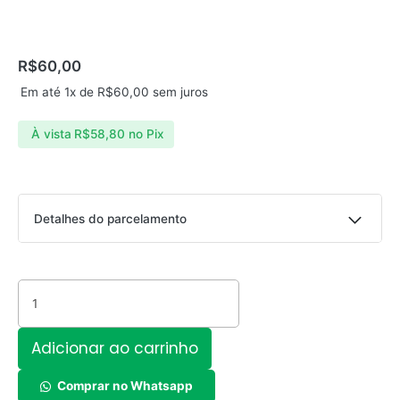
R$
60,00
Em até 1x de
R$
60,00
sem juros
À vista
R$
58,80
no Pix
Carregador
Detalhes do parcelamento
turbo
charger
Parcelas:
2.4
com
1x de
R$
60,00
sem juros
R$
60,00
cabo
tipo
Adicionar ao carrinho
C
-
DANX
Comprar no Whatsapp