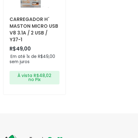
CARREGADOR H´
MASTON MICRO USB
V8 3.1A / 2 USB /
Y37-1
R$
49,00
Em até 1x de
R$
49,00
sem juros
À vista
R$
48,02
no Pix