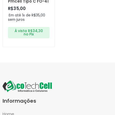
Pmcell Tipo C FO-41
R$
35,00
Em até 1x de
R$
35,00
sem juros
À vista
R$
34,30
no Pix
Informações
Home