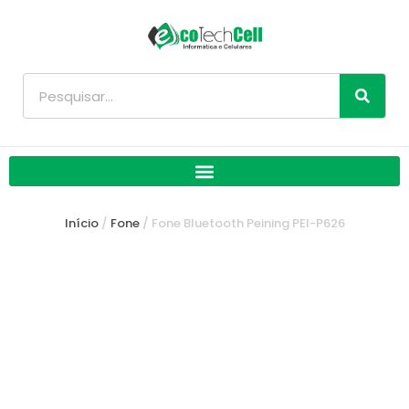
Ir
para
o
conteúdo
Pesquisar
Início
/
Fone
/ Fone Bluetooth Peining PEI-P626