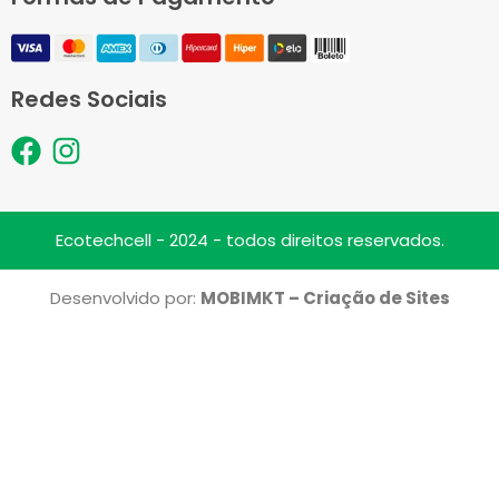
Redes Sociais
F
I
a
n
c
s
e
t
Ecotechcell - 2024 - todos direitos reservados.
b
a
o
g
Desenvolvido por:
MOBIMKT – Criação de Sites
o
r
k
a
m