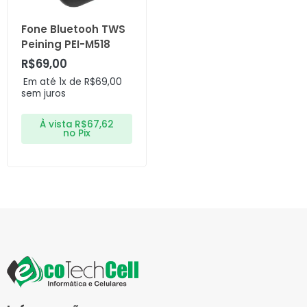
Fone Bluetooh TWS
Peining PEI-M518
R$
69,00
Em até 1x de
R$
69,00
sem juros
À vista
R$
67,62
no Pix