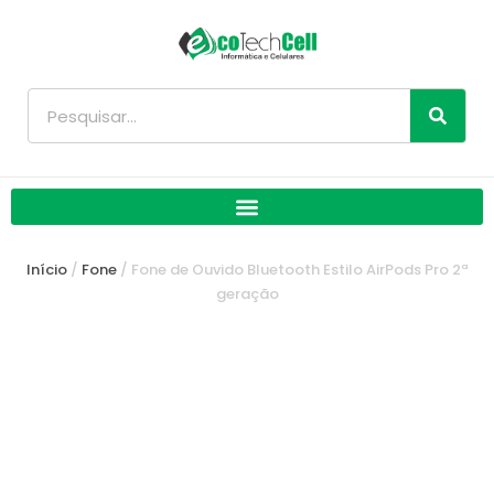
Ir
para
o
conteúdo
Pesquisar
Início
/
Fone
/ Fone de Ouvido Bluetooth Estilo AirPods Pro 2ª
geração