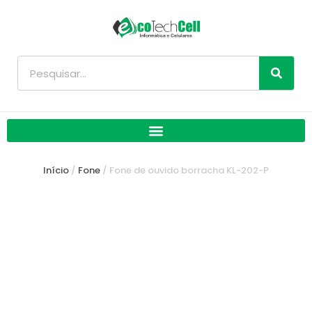
Ir
para
o
conteúdo
Pesquisar
Início
/
Fone
/ Fone de ouvido borracha KL-202-P