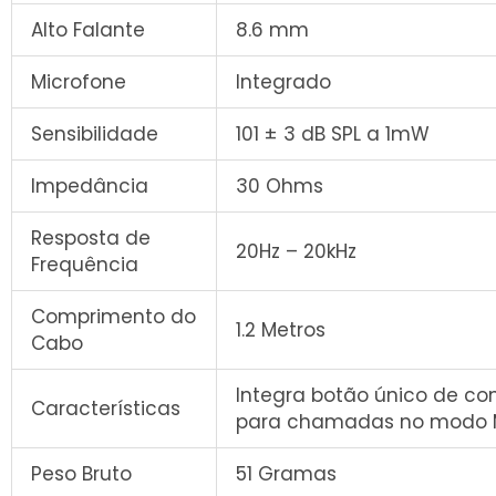
Alto Falante
8.6 mm
Microfone
Integrado
Sensibilidade
101 ± 3 dB SPL a 1mW
Impedância
30 Ohms
Resposta de
20Hz – 20kHz
Frequência
Comprimento do
1.2 Metros
Cabo
Integra botão único de co
Características
para chamadas no modo M
Peso Bruto
51 Gramas