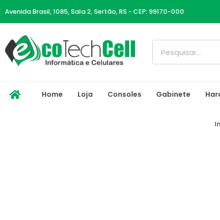
Ir
Avenida Brasil, 1085, Sala 2, Sertão, RS - CEP: 99170-000
para
o
conteúdo
Pesquisar
Home
Loja
Consoles
Gabinete
Har
I