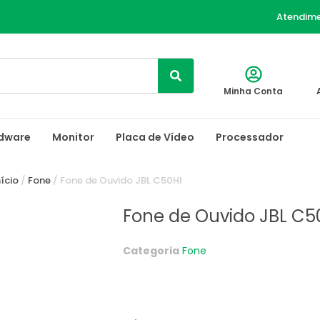
Atendim
Minha Conta
dware
Monitor
Placa de Vídeo
Processador
nício
/
Fone
/ Fone de Ouvido JBL C50HI
Fone de Ouvido JBL C5
Categoria
Fone