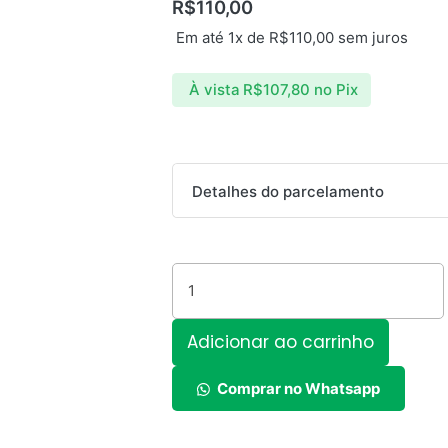
R$
110,00
Em até 1x de
R$
110,00
sem juros
À vista
R$
107,80
no Pix
Fone
Detalhes do parcelamento
de
Ouvido
Parcelas:
JBL
C50HI
1x de
R$
110,00
sem juros
quantidade
2x de
R$
58,73
com juros
Adicionar ao carrinho
Comprar no Whatsapp