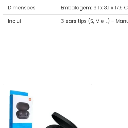
Dimensões
Embalagem: 6.1 x 3.1 x 17.5
Inclui
3 ears tips (S, M e L) – Man