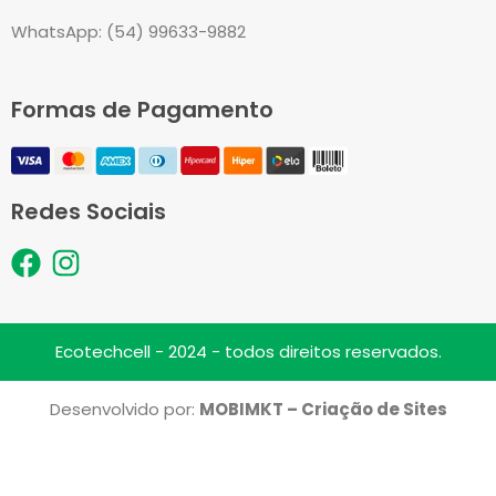
WhatsApp: (54) 99633-9882
Formas de Pagamento
Redes Sociais
F
I
a
n
c
s
e
t
Ecotechcell - 2024 - todos direitos reservados.
b
a
o
g
Desenvolvido por:
MOBIMKT – Criação de Sites
o
r
k
a