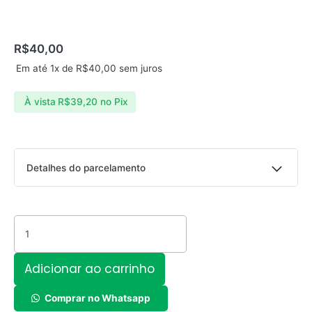
R$
40,00
Em até 1x de
R$
40,00
sem juros
À vista
R$
39,20
no Pix
Fonte/carregador
Detalhes do parcelamento
veicular
turbo
Parcelas:
-
Kaidi
1x de
R$
40,00
sem juros
R$
40,00
KD-
501
Adicionar ao carrinho
3.0
18W
quantidade
Comprar no Whatsapp