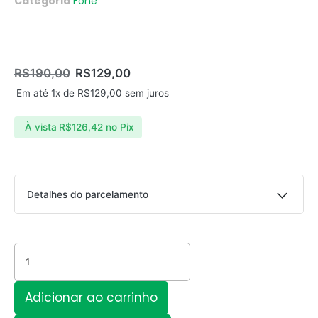
Categoria
Fone
R$
190,00
R$
129,00
Em até 1x de
R$
129,00
sem juros
À vista
R$
126,42
no Pix
Headset
Detalhes do parcelamento
Sem
Fio
Parcelas:
Wireless
Bass
1x de
R$
129,00
sem juros
R$
129,00
360°
Surround
2x de
R$
68,88
com juros
R$
137,76
Adicionar ao carrinho
300Mah
LEHMOX