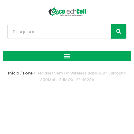
Ir
para
o
conteúdo
Pesquisar
Início
/
Fone
/ Headset Sem Fio Wireless Bass 360° Surround
300Mah LEHMOX LEF-1028A