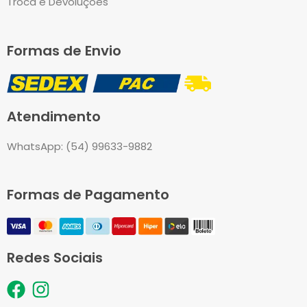
Troca e Devoluções
Formas de Envio
Atendimento
WhatsApp: (54) 99633-9882
Formas de Pagamento
Redes Sociais
F
I