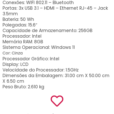
Conexões: WIFI 802.11 – Bluetooth
R$
3.988,72
juros
Portas: 3x USB 3.1 – HDMI – Ethernet RJ-45 – Jack
3.5mm
9x de
R$
452,42
com
R$
4.071,78
Bateria: 50 Wh
juros
Polegadas: 15.6″
Capacidade de Armazenamento: 256GB
10x de
R$
415,58
com
R$
4.155,80
Processador: Intel
juros
Memória RAM: 8GB
Sistema Operacional: Windows 11
Cor:
Cinza
Processador Gráfico: Intel
Display: LCD
Velocidade do Processador: 1.5GHz
Dimensões da Embalagem: 31.00 cm X 50.00 cm
X 6.50 cm
Peso Bruto: 2.610 kg