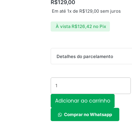
R$
129,00
Em até 1x de
R$
129,00
sem juros
À vista
R$
126,42
no Pix
Rádio
Detalhes do parcelamento
solar
-
Parcelas:
ECOPOWER
EP-
1x de
R$
129,00
sem juros
F220BS
quantidade
2x de
R$
68,88
com juros
Adicionar ao carrinho
Comprar no Whatsapp