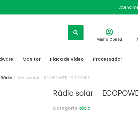
Atendim
Minha Conta
dware
Monitor
Placa de Vídeo
Processador
/
Rádio
/ Rádio solar – ECOPOWER EP-F220BS
Rádio solar – ECOPOWE
Categoria
Rádio