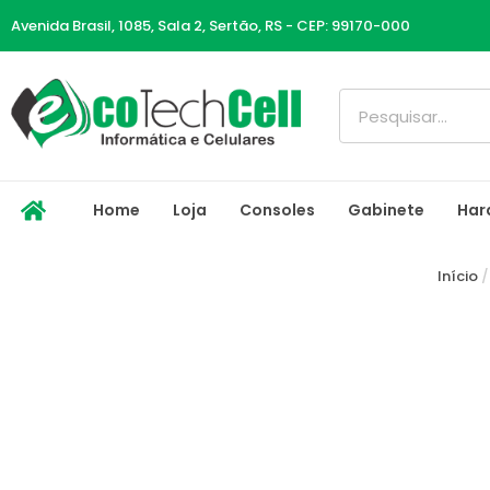
Ir
Avenida Brasil, 1085, Sala 2, Sertão, RS - CEP: 99170-000
para
o
conteúdo
Pesquisar
Home
Loja
Consoles
Gabinete
Har
Início