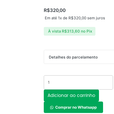
R$
320,00
Em até 1x de
R$
320,00
sem juros
À vista
R$
313,60
no Pix
Repetidor
Detalhes do parcelamento
de
Sinal
Parcelas:
Wi-
Fi
1x de
R$
320,00
sem juros
300Mbps
TP-
2x de
R$
170,85
com juros
Adicionar ao carrinho
Link
TL-
3x de
R$
116,39
com juros
Comprar no Whatsapp
WA850RE