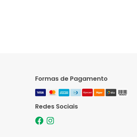
Formas de Pagamento
Redes Sociais
F
I
a
n
c
s