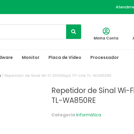
Atendim
Minha Conta
dware
Monitor
Placa de Vídeo
Processador
a
/ Repetidor de Sinal Wi-Fi 300Mbps TP-Link TL-WA850RE
Repetidor de Sinal Wi-
TL-WA850RE
Categoria
Informática