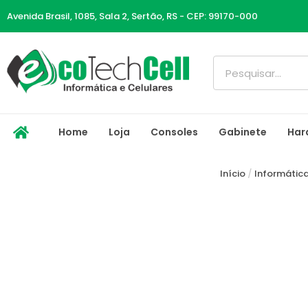
Ir
Avenida Brasil, 1085, Sala 2, Sertão, RS - CEP: 99170-000
para
o
conteúdo
Pesquisar
Home
Loja
Consoles
Gabinete
Har
Início
/
Informátic