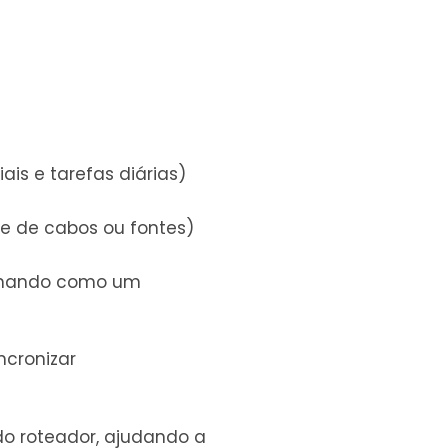
R$
356,72
R$
364,35
R$
372,12
R$
379,96
is e tarefas diárias)
e de cabos ou fontes)
cionando como um
ncronizar
 do roteador, ajudando a