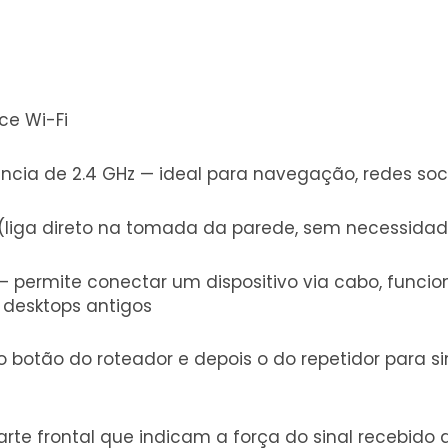
quantidade
4x de
R$
89,18
com juros
5x de
R$
72,87
com juros
6x de
R$
62,02
com juros
ce Wi-Fi
7x de
R$
54,28
com juros
ia de 2.4 GHz — ideal para navegação, redes socia
(liga direto na tomada da parede, sem necessidad
) — permite conectar um dispositivo via cabo, fun
 desktops antigos
 botão do roteador e depois o do repetidor para si
arte frontal que indicam a força do sinal recebido